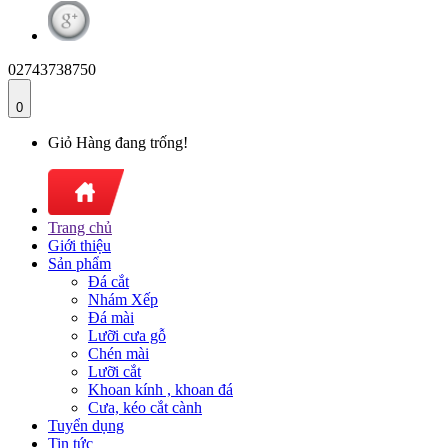
02743738750
0
Giỏ Hàng đang trống!
Trang chủ
Giới thiệu
Sản phẩm
Đá cắt
Nhám Xếp
Đá mài
Lưỡi cưa gỗ
Chén mài
Lưỡi cắt
Khoan kính , khoan đá
Cưa, kéo cắt cành
Tuyển dụng
Tin tức