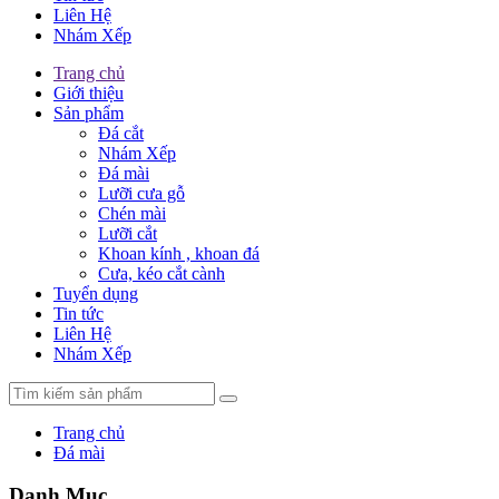
Liên Hệ
Nhám Xếp
Trang chủ
Giới thiệu
Sản phẩm
Đá cắt
Nhám Xếp
Đá mài
Lưỡi cưa gỗ
Chén mài
Lưỡi cắt
Khoan kính , khoan đá
Cưa, kéo cắt cành
Tuyển dụng
Tin tức
Liên Hệ
Nhám Xếp
Trang chủ
Đá mài
Danh Mục