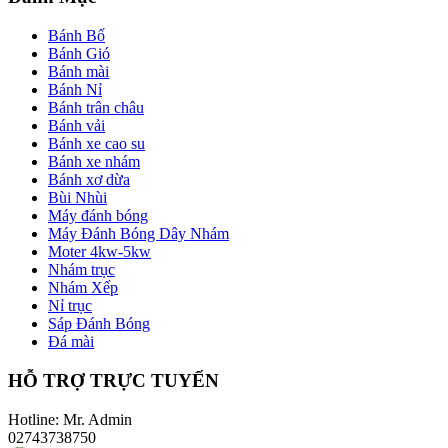
Bánh Bố
Bánh Gió
Bánh mài
Bánh Nỉ
Bánh trân châu
Bánh vải
Bánh xe cao su
Bánh xe nhám
Bánh xơ dừa
Bùi Nhùi
Máy đánh bóng
Máy Đánh Bóng Dây Nhám
Moter 4kw-5kw
Nhám trục
Nhám Xếp
Nỉ trục
Sáp Đánh Bóng
Đá mài
HỖ TRỢ TRỰC TUYẾN
Hotline: Mr. Admin
02743738750