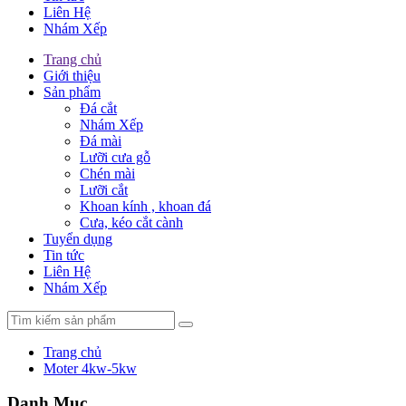
Liên Hệ
Nhám Xếp
Trang chủ
Giới thiệu
Sản phẩm
Đá cắt
Nhám Xếp
Đá mài
Lưỡi cưa gỗ
Chén mài
Lưỡi cắt
Khoan kính , khoan đá
Cưa, kéo cắt cành
Tuyển dụng
Tin tức
Liên Hệ
Nhám Xếp
Trang chủ
Moter 4kw-5kw
Danh Mục