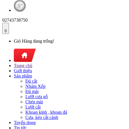
02743738750
0
Giỏ Hàng đang trống!
Trang chủ
Giới thiệu
Sản phẩm
Đá cắt
Nhám Xếp
Đá mài
Lưỡi cưa gỗ
Chén mài
Lưỡi cắt
Khoan kính , khoan đá
Cưa, kéo cắt cành
Tuyển dụng
Tin tức