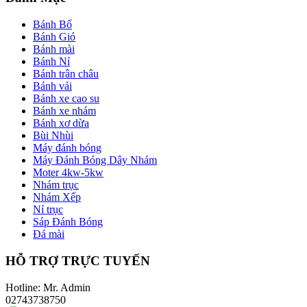
Bánh Bố
Bánh Gió
Bánh mài
Bánh Nỉ
Bánh trân châu
Bánh vải
Bánh xe cao su
Bánh xe nhám
Bánh xơ dừa
Bùi Nhùi
Máy đánh bóng
Máy Đánh Bóng Dây Nhám
Moter 4kw-5kw
Nhám trục
Nhám Xếp
Nỉ trục
Sáp Đánh Bóng
Đá mài
HỖ TRỢ TRỰC TUYẾN
Hotline: Mr. Admin
02743738750