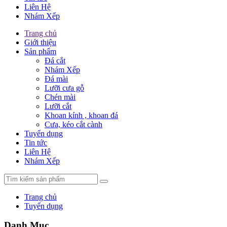
Liên Hệ
Nhám Xếp
Trang chủ
Giới thiệu
Sản phẩm
Đá cắt
Nhám Xếp
Đá mài
Lưỡi cưa gỗ
Chén mài
Lưỡi cắt
Khoan kính , khoan đá
Cưa, kéo cắt cành
Tuyển dụng
Tin tức
Liên Hệ
Nhám Xếp
Trang chủ
Tuyển dụng
Danh Mục