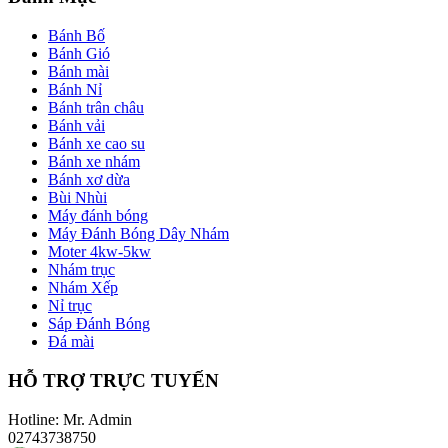
Bánh Bố
Bánh Gió
Bánh mài
Bánh Nỉ
Bánh trân châu
Bánh vải
Bánh xe cao su
Bánh xe nhám
Bánh xơ dừa
Bùi Nhùi
Máy đánh bóng
Máy Đánh Bóng Dây Nhám
Moter 4kw-5kw
Nhám trục
Nhám Xếp
Nỉ trục
Sáp Đánh Bóng
Đá mài
HỖ TRỢ TRỰC TUYẾN
Hotline: Mr. Admin
02743738750