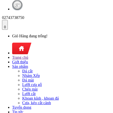
02743738750
0
Giỏ Hàng đang trống!
Trang chủ
Giới thiệu
Sản phẩm
Đá cắt
Nhám Xếp
Đá mài
Lưỡi cưa gỗ
Chén mài
Lưỡi cắt
Khoan kính , khoan đá
Cưa, kéo cắt cành
Tuyển dụng
Tin tức