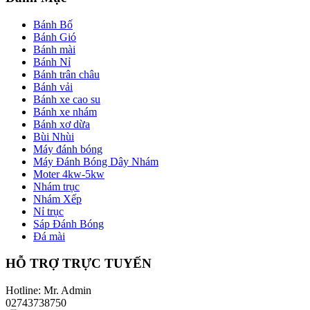
Bánh Bố
Bánh Gió
Bánh mài
Bánh Nỉ
Bánh trân châu
Bánh vải
Bánh xe cao su
Bánh xe nhám
Bánh xơ dừa
Bùi Nhùi
Máy đánh bóng
Máy Đánh Bóng Dây Nhám
Moter 4kw-5kw
Nhám trục
Nhám Xếp
Nỉ trục
Sáp Đánh Bóng
Đá mài
HỖ TRỢ TRỰC TUYẾN
Hotline: Mr. Admin
02743738750