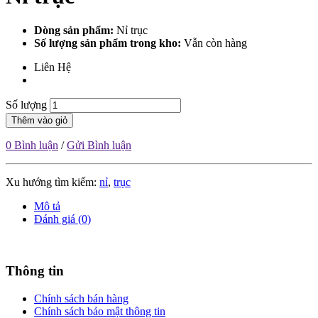
Dòng sản phẩm:
Nỉ trục
Số lượng sản phẩm trong kho:
Vẫn còn hàng
Liên Hệ
Số lượng
Thêm vào giỏ
0 Bình luận
/
Gửi Bình luận
Xu hướng tìm kiếm:
nỉ
,
trục
Mô tả
Đánh giá (0)
Thông tin
Chính sách bán hàng
Chính sách bảo mật thông tin