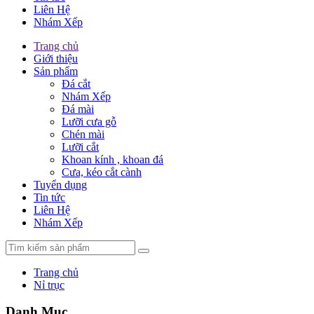
Liên Hệ
Nhám Xếp
Trang chủ
Giới thiệu
Sản phẩm
Đá cắt
Nhám Xếp
Đá mài
Lưỡi cưa gỗ
Chén mài
Lưỡi cắt
Khoan kính , khoan đá
Cưa, kéo cắt cành
Tuyển dụng
Tin tức
Liên Hệ
Nhám Xếp
Trang chủ
Nỉ trục
Danh Mục