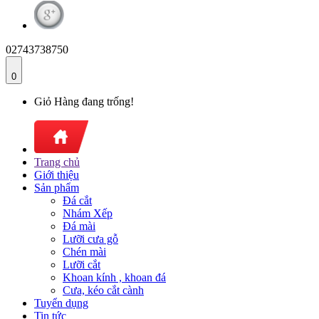
02743738750
0
Giỏ Hàng đang trống!
Trang chủ
Giới thiệu
Sản phẩm
Đá cắt
Nhám Xếp
Đá mài
Lưỡi cưa gỗ
Chén mài
Lưỡi cắt
Khoan kính , khoan đá
Cưa, kéo cắt cành
Tuyển dụng
Tin tức